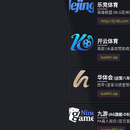
2025 年
2025年6月12日 · v6.1.2
新增“赛事快报”弹窗提醒。
推荐算法优化，提升相关性。
夜间模式下字体显示修复。
2025年3月8日 · v6.0.0
整体架构升级，引入动态赛事引擎。
视觉焕新，体验更清爽。
2023 年