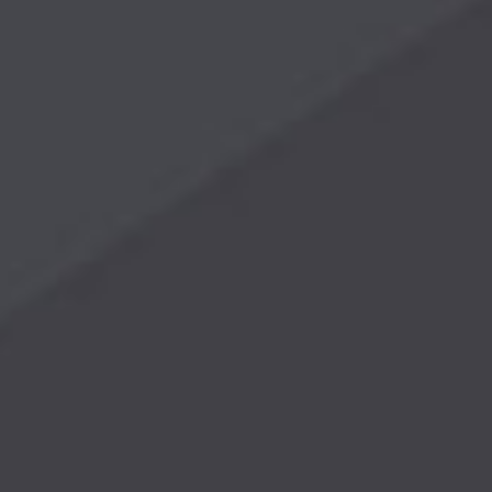
户行为
户发布违法信息、扰乱系统运行、侵犯他人权利或进行未授权营销行
识产权
所有内容归属平台或授权方所有，未经允许不得以任何形式使用或传
务终止
违反协议条款，平台有权中止或终止账户使用，且无需提前通知。
责声明
对因网络问题、第三方系统故障等引发的内容偏差或使用后果承担责