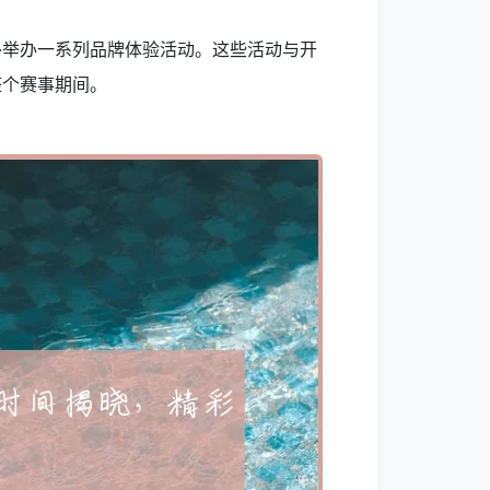
外举办一系列品牌体验活动。这些活动与开
整个赛事期间。