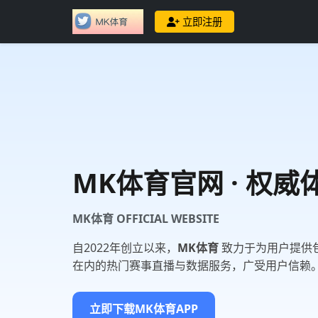
立即注册
MK体育
官网 · 权
MK体育 OFFICIAL WEBSITE
自2022年创立以来，
MK体育
致力于为用户提供包
在内的热门赛事直播与数据服务，广受用户信赖
立即下载MK体育APP