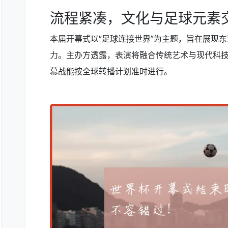
流程紧凑，文化与足球元素
本届开幕式以“足球连接世界”为主题，旨在展现
力。主办方透露，表演将融合传统艺术与现代科
幕战能按全球转播计划准时进行。