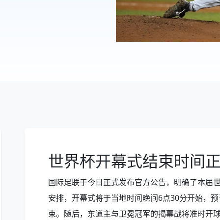
世界杯开幕式结束时间
国际足联于今日正式发布官方公告，明确了本届
安排，开幕式将于当地时间晚间6点30分开始，预
束。随后，东道主与卫冕冠军的揭幕战将准时开