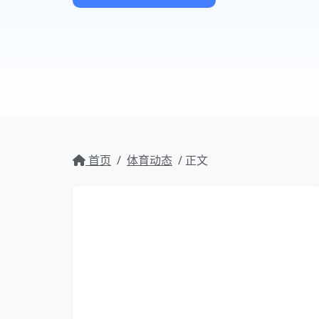
首页
/
体育动态
/ 正文