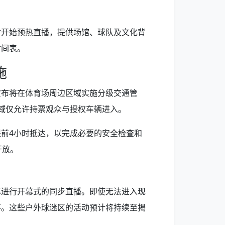
时开始预热直播，提供场馆、球队及文化背
时间表。
施
宣布将在体育场周边区域实施分级交通管
域仅允许持票观众与授权车辆进入。
前4小时抵达，以完成必要的安全检查和
开放。
幕进行开幕式的同步直播。即使无法进入现
事。这些户外球迷区的活动预计将持续至揭