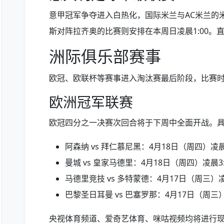
意甲冠军争夺进入白热化，国际米兰与AC米兰的米
斯对阵拉齐奥的比赛则安排在本周日凌晨1:00。
洲际俱乐部赛事
欧冠、欧联杯等赛事进入淘汰赛最后阶段，比赛
欧洲冠军联赛
欧冠四分之一决赛次回合将于下周中全面开战。
阿森纳 vs 拜仁慕尼黑：4月18日（周四）凌晨3
曼城 vs 皇家马德里：4月18日（周四）凌晨3:
马德里竞技 vs 多特蒙德：4月17日（周三）凌
巴黎圣日耳曼 vs 巴塞罗那：4月17日（周三）
央视体育频道、爱奇艺体育、咪咕视频均将进行