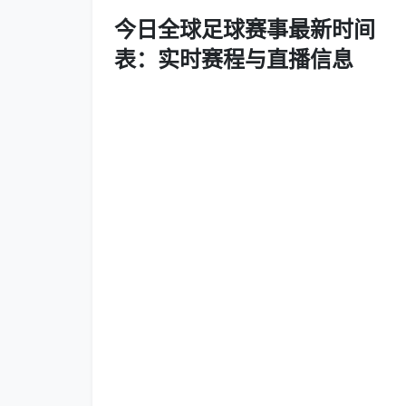
今日全球足球赛事最新时间
表：实时赛程与直播信息