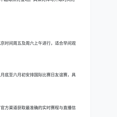
北京时间周五及周六上午进行，适合早间观
五月底至六月初安排国际比赛日友谊赛，具
下官方渠道获取最准确的实时赛程与直播信