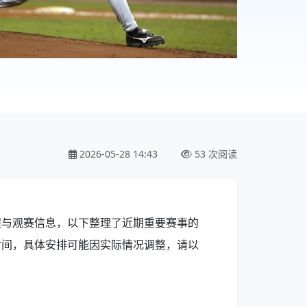
2026-05-28 14:43
53 次阅读
程与观赛信息，以下整理了近期重要赛事的
时间，具体安排可能因实际情况调整，请以